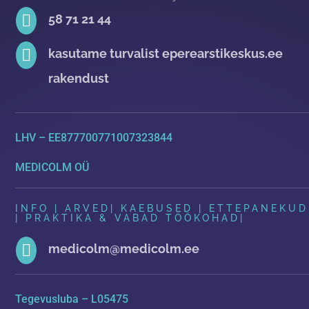

58 71 21 44

kasutame turvalist eperearstikeskus.ee
rakendust
LHV – EE877700771007323844
MEDICOLM OÜ
INFO | ARVED
|
KAEBUSED | ETTEPANEKUD
| PRAKTIKA & VABAD TÖÖKOHAD
|

medicolm@medicolm.ee
Tegevusluba – L05475