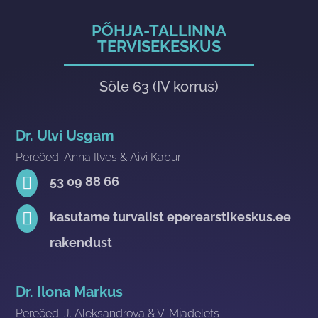
PÕHJA-TALLINNA
TERVISEKESKUS
Sõle 63 (IV korrus)
Dr. Ulvi Usgam
Pereõed: Anna Ilves & Aivi Kabur

53 09 88 66

kasutame turvalist eperearstikeskus.ee
rakendust
Dr. Ilona Markus
Pereõed: J. Aleksandrova & V. Mjadelets