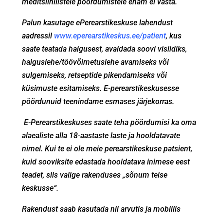
meditsiinilistele pöördumistele enam ei vasta.
Palun kasutage ePerearstikeskuse lahendust
aadressil
www.eperearstikeskus.ee/
patient
, kus
saate teatada haigusest, avaldada soovi visiidiks,
haiguslehe/töövõimetuslehe avamiseks või
sulgemiseks, retseptide pikendamiseks või
küsimuste esitamiseks. E-perearstikeskusesse
pöördunuid teenindame esmases järjekorras.
E-
Perearstikeskuses saate teha pöördumisi ka oma
alaealiste alla 18-aastaste laste ja hooldatavate
nimel. Kui te ei ole meie perearstikeskuse patsient,
kuid sooviksite edastada hooldatava inimese eest
teadet, siis valige rakenduses „sõnum teise
keskusse“.
Rakendust saab kasutada nii arvutis ja mobiilis