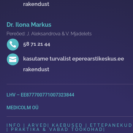
rakendust
Dr. Ilona Markus
Pereõed: J. Aleksandrova & V. Mjadelets

58 71 21 44

kasutame turvalist eperearstikeskus.ee
rakendust
LHV – EE877700771007323844
MEDICOLM OÜ
INFO | ARVED
|
KAEBUSED | ETTEPANEKUD
| PRAKTIKA & VABAD TÖÖKOHAD
|