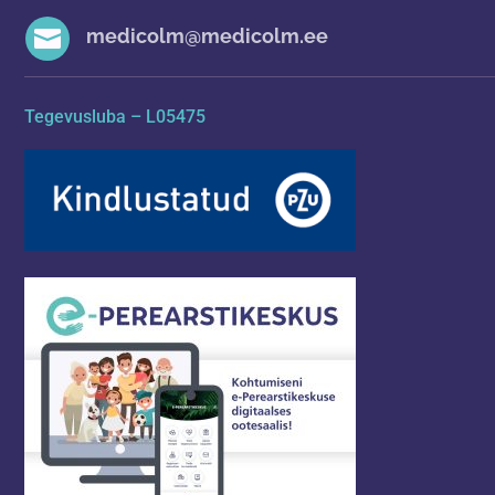

medicolm@medicolm.ee
Tegevusluba – L05475