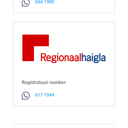

666 1900
Registratuuri number:

617 1049