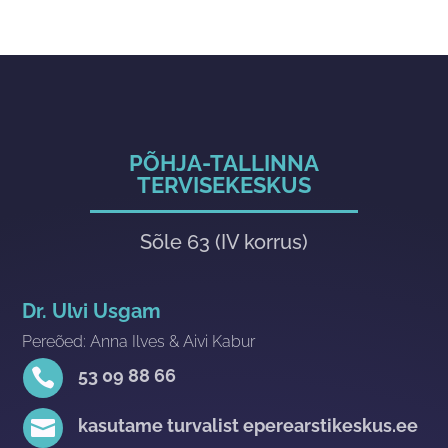
PÕHJA-TALLINNA
TERVISEKESKUS
Sõle 63 (IV korrus)
Dr. Ulvi Usgam
Pereõed: Anna Ilves & Aivi Kabur

53 09 88 66

kasutame turvalist eperearstikeskus.ee