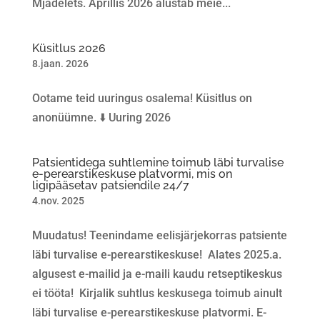
Mjadelets. Aprillis 2026 alustab meie...
Küsitlus 2026
8.jaan. 2026
Ootame teid uuringus osalema! Küsitlus on
anonüümne. ⬇️ Uuring 2026
Patsientidega suhtlemine toimub läbi turvalise
e-perearstikeskuse platvormi, mis on
ligipääsetav patsiendile 24/7
4.nov. 2025
Muudatus! Teenindame eelisjärjekorras patsiente
läbi turvalise e-perearstikeskuse! Alates 2025.a.
algusest e-mailid ja e-maili kaudu retseptikeskus
ei tööta! Kirjalik suhtlus keskusega toimub ainult
läbi turvalise e-perearstikeskuse platvormi. E-