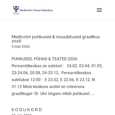
Medicolm puhkused & muudatused graafikus
2026
5.mai 2026
PUHKUSED, PÜHAD & TEATED 2026:
Perearstikeskus on suletud : 24.02, 03.04, 01.05,
23-24.06, 20.08, 24-25.12, Perearstikeskus
suletakse 12:00 : E 23.02, E 22.06, K 23.12, N
31.12 Meie keskuse arstid on roteeruva
graafikuga! Dr. Ulvi Usgam viibib puhkusel: ...
K O D U K O R D