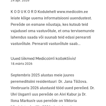
29.apr. 2026
K O D U K O R D Kodulehelt www.medicolm.ee
leiate kõige uuema informatsiooni uuendustest.
Pereõde on esmane nõustaja, kes kutsub teid
vajadusel oma vastuvõtule, et oma tervisemurele
lahendus saada või suunab teid edasi perearsti
vastuvõtule. Perearsti vastuvõtule saab...
Uued liikmed Medicolm’i kollektiivis!
18.märts 2026
Septembris 2025 alustas meie juures
peremeditsiini residentuuri Dr. Jana Tšižova.
Veebruaris 2026 alustasid tööd uued pereõed. Dr.
Ulvi Usgam’i uus pereõde on Aivi Kabur ja Dr.
Ilona Markus’e uus pereõde on Viktoria