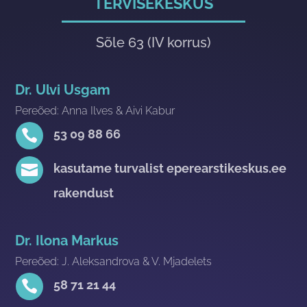
TERVISEKESKUS
Sõle 63 (IV korrus)
Dr. Ulvi Usgam
Pereõed: Anna Ilves & Aivi Kabur

53 09 88 66

kasutame turvalist eperearstikeskus.ee
rakendust
Dr. Ilona Markus
Pereõed: J. Aleksandrova & V. Mjadelets

58 71 21 44