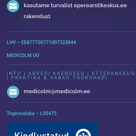

kasutame turvalist eperearstikeskus.ee
rakendust
LHV – EE877700771007323844
MEDICOLM OÜ
INFO | ARVED
|
KAEBUSED | ETTEPANEKUD
| PRAKTIKA & VABAD TÖÖKOHAD
|

medicolm@medicolm.ee
Tegevusluba – L05475