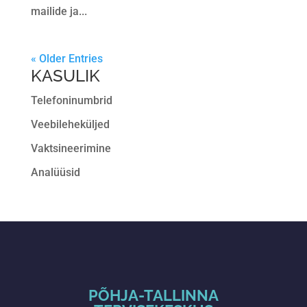
mailide ja...
« Older Entries
KASULIK
Telefoninumbrid
Veebileheküljed
Vaktsineerimine
Analüüsid
PÕHJA-TALLINNA